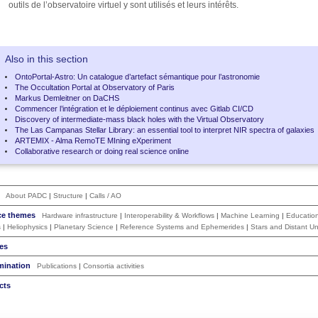
outils de l’observatoire virtuel y sont utilisés et leurs intérêts.
Also in this section
OntoPortal-Astro: Un catalogue d’artefact sémantique pour l’astronomie
The Occultation Portal at Observatory of Paris
Markus Demleitner on DaCHS
Commencer l’intégration et le déploiement continus avec Gitlab CI/CD
Discovery of intermediate-mass black holes with the Virtual Observatory
The Las Campanas Stellar Library: an essential tool to interpret NIR spectra of galaxies
ARTEMIX - Alma RemoTE MIning eXperiment
Collaborative research or doing real science online
About PADC
|
Structure
|
Calls / AO
ce themes
Hardware infrastructure
|
Interoperability & Workflows
|
Machine Learning
|
Educatio
s
|
Heliophysics
|
Planetary Science
|
Reference Systems and Ephemerides
|
Stars and Distant Un
es
mination
Publications
|
Consortia activities
cts