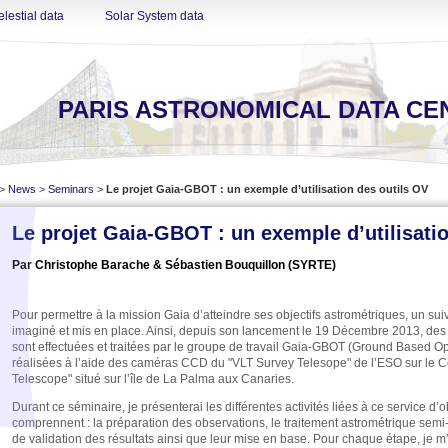
lestial data
Solar System data
PARIS ASTRONOMICAL DATA CE
>
News
>
Seminars
>
Le projet Gaia-GBOT : un exemple d’utilisation des outils OV
Le projet Gaia-GBOT : un exemple d’utilisati
Par Christophe Barache & Sébastien Bouquillon (SYRTE)
Pour permettre à la mission Gaia d’atteindre ses objectifs astrométriques, un suivi
imaginé et mis en place. Ainsi, depuis son lancement le 19 Décembre 2013, des
sont effectuées et traitées par le groupe de travail Gaia-GBOT (Ground Based Op
réalisées à l’aide des caméras CCD du "VLT Survey Telesope" de l’ESO sur le Ce
Telescope" situé sur l’île de La Palma aux Canaries.
Durant ce séminaire, je présenterai les différentes activités liées à ce service 
comprennent : la préparation des observations, le traitement astrométrique sem
de validation des résultats ainsi que leur mise en base. Pour chaque étape, je m