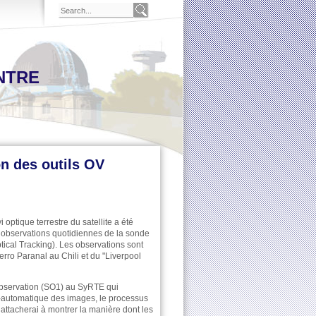
NTRE
on des outils OV
 optique terrestre du satellite a été
 observations quotidiennes de la sonde
tical Tracking). Les observations sont
rro Paranal au Chili et du "Liverpool
d’observation (SO1) au SyRTE qui
i-automatique des images, le processus
’attacherai à montrer la manière dont les