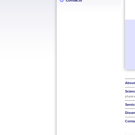
Contacts
About
Scien
physic
Servic
Disse
Conta