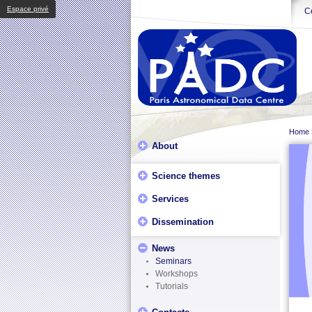
Espace privé
Ce
Home
About
Science themes
Services
Dissemination
News
Seminars
Workshops
Tutorials