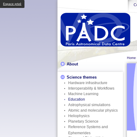
Espace privé
Ce
Home
About
Science themes
Hardware infrastructure
Interoperability & Workflows
Machine Learning
Education
Astrophysical simulations
Atomic and molecular physics
Heliophysics
Planetary Science
Reference Systems and
Ephemerides