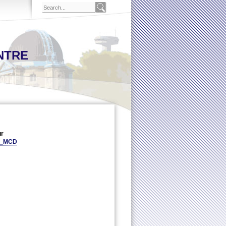
NTRE
ur
vs_MCD