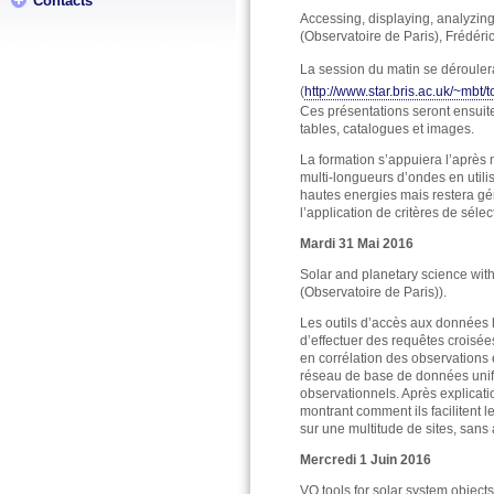
Contacts
Accessing, displaying, analyzin
(Observatoire de Paris), Frédéri
La session du matin se déroulera
(
http://www.star.bris.ac.uk/~mbt/t
Ces présentations seront ensuit
tables, catalogues et images.
La formation s’appuiera l’après 
multi-longueurs d’ondes en utili
hautes energies mais restera gé
l’application de critères de séle
Mardi 31 Mai 2016
Solar and planetary science wit
(Observatoire de Paris)).
Les outils d’accès aux données 
d’effectuer des requêtes croisée
en corrélation des observations
réseau de base de données unif
observationnels. Après explicati
montrant comment ils facilitent l
sur une multitude de sites, sans 
Mercredi 1 Juin 2016
VO tools for solar system objects