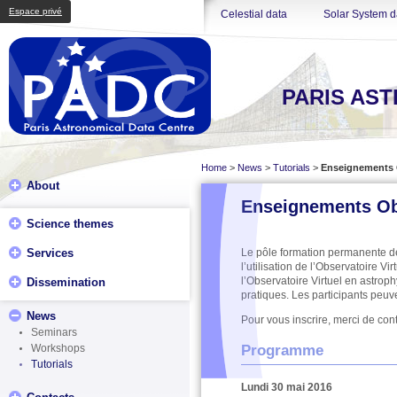
Espace privé
Celestial data
Solar System d
PARIS AS
Home
>
News
>
Tutorials
>
Enseignements Ob
About
Enseignements Obs
Science themes
Services
Le pôle formation permanente de
l’utilisation de l’Observatoire V
l’Observatoire Virtuel en astrop
Dissemination
pratiques. Les participants peuv
News
Pour vous inscrire, merci de co
Seminars
Programme
Workshops
Tutorials
Lundi 30 mai 2016