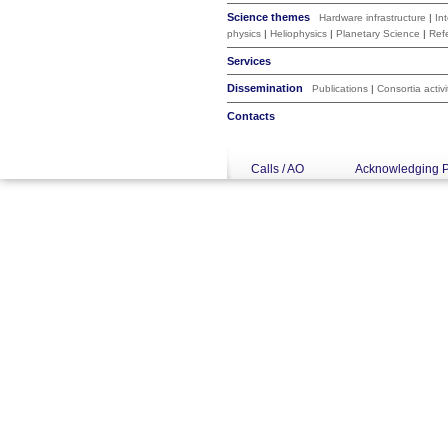
Science themes
Hardware infrastructure
|
In
physics
|
Heliophysics
|
Planetary Science
|
Ref
Services
Dissemination
Publications
|
Consortia activi
Contacts
Calls / AO
Acknowledging