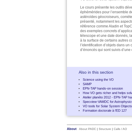
Le cours présente les outils dév
éphémérides pour l’ensemble des 
astéroïdes géocroiseurs, comètes
présenté, notamment les aspects r
référence comme Aladin et TopCa
des exemples concrets d’applica
télescope et une date donnés, la 
à la surface de certains autres
l’identification d’objets dans un
d’énoncés qui sont suivis d’une 
Also in this section
Science using the VO
SAMP
EPN-TAP hands-on session
How VO gets richer and helps solv
Atelier planéto 2012 - EPN-TAP h
Specview-VAMDC for Astrophysic
VO tools for Solar System Objects
Formation doctorale à l’ED 127
About
About PADC
|
Structure
|
Calls / AO